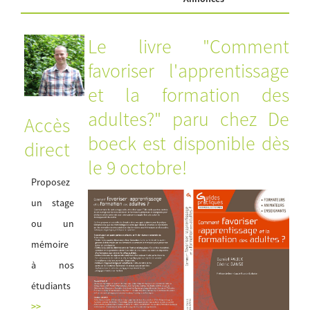
Le livre "Comment
favoriser l'apprentissage
et la formation des
adultes?" paru chez De
Accès
boeck est disponible dès
direct
le 9 octobre!
Proposez
un stage
ou un
mémoire
à nos
étudiants
>>